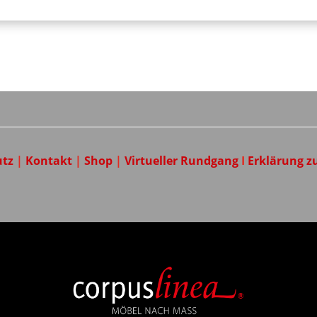
utz
|
Kontakt
|
Shop
|
Virtueller Rundgang
I
Erklärung zu