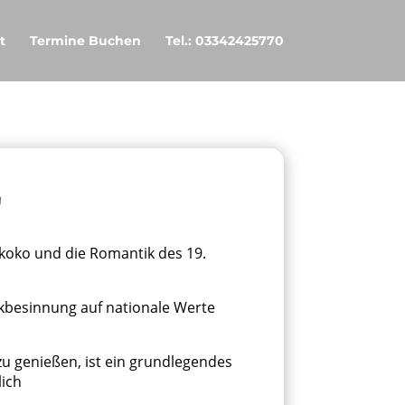
t
Termine Buchen
Tel.: 03342425770
"
okoko und die Romantik des 19.
kbesinnung auf nationale Werte
zu genießen, ist ein grundlegendes
lich