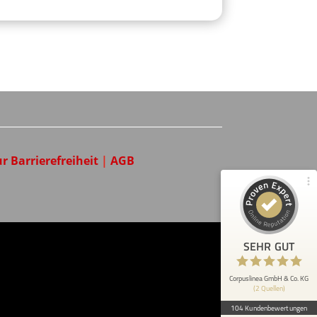
Kundenbewertungen und Erfahrungen zu
Corpuslinea GmbH & Co. KG
96%
SEHR GUT
Empfehlungen auf
ProvenExpert.com
4,77 / 5,00
r Barrierefreiheit
|
AGB
48
56
Bewertungen von 1
Bewertungen auf
anderen Quelle
ProvenExpert.com
Blick aufs ProvenExpert-Profil werfen
SEHR GUT
Anonym
5
Als langjährige Kunden sind wir von den
Corpuslinea GmbH & Co. KG
(2 Quellen)
hochwertigen Produkten, die durch
CorpusLinea verkauft werden, überz...
104 Kundenbewertungen